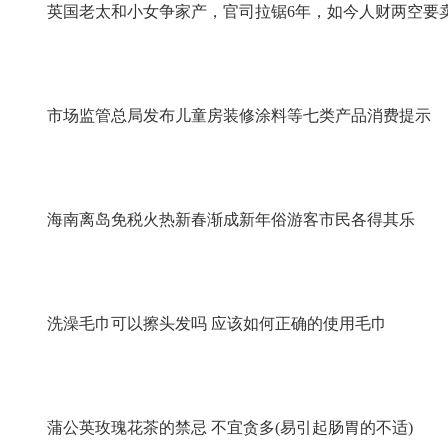
英国老太和小女争家产，官司拉锯6年，如今人财两空要
市场监管总局发布儿童房装修涂料等七类产品消费提示
海南离岛免税火热新春渐成新年俗游客市民各得其乐
洗澡毛巾可以擦头发吗 应该如何正确的使用毛巾
蒲公英玫瑰花茶的禁忌 不宜贪多(易引起肠胃的不适)