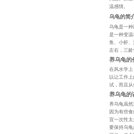
温感情。
乌龟的简
乌龟是一种
是一种变温
鱼、小虾、
左右，三龄
养乌龟的
在风水学上
以让工作上
试，而且从
养乌龟的
养乌龟虽然
因为有些食
宜一次性太
要保持乌龟