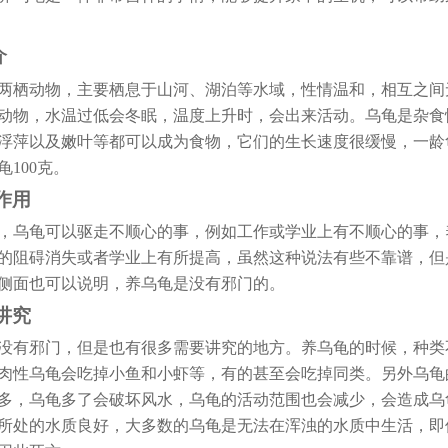
介
两栖动物，主要栖息于山河、湖泊等水域，性情温和，相互之间
动物，水温过低会冬眠，温度上升时，会出来活动。乌龟是杂食
浮萍以及嫩叶等都可以成为食物，它们的生长速度很缓慢，一龄龟
龟100克。
作用
，乌龟可以驱走不顺心的事，例如工作或学业上有不顺心的事，
的阻碍消失或者学业上有所提高，虽然这种说法有些不靠谱，但
侧面也可以说明，养乌龟是没有邪门的。
讲究
没有邪门，但是也有很多需要讲究的地方。养乌龟的时候，种类
肉性乌龟会吃掉小鱼和小虾等，有的甚至会吃掉同类。另外乌龟
多，乌龟多了会破坏风水，乌龟的活动范围也会减少，会造成乌
所处的水质良好，大多数的乌龟是无法在浑浊的水质中生活，即