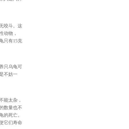
无咬斗。这
性动物，
只有15克
养只乌龟可
是不妨一
不能太杂，
的数量也不
龟的死亡。
使它们寿命