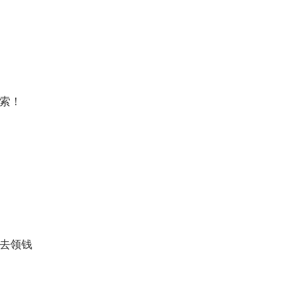
索！
去领钱