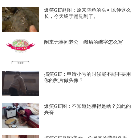
爆笑GIF趣图：原来乌龟的头可以伸这么
长，今天终于是见到了。
闲来无事问老公，峨眉的峨字怎么写
搞笑GIF：申请小号的时候能不能不要用
你的照片做头像？
爆笑GIF图：不知道她弹得是啥？如此的
兴奋