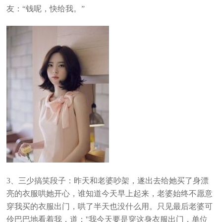
友：“钱呢，快给我。”
3、三少搞笑段子：昨天和老婆吵架，遂出去给她买了身漂
亮的衣服哄她开心，谁知道今天早上起来，老婆始终不愿意
穿我买的衣服出门，哄了半天也没什么用。只见最后老婆可
伶巴巴地看着我，道：''我今天要是穿这身衣服出门，单位