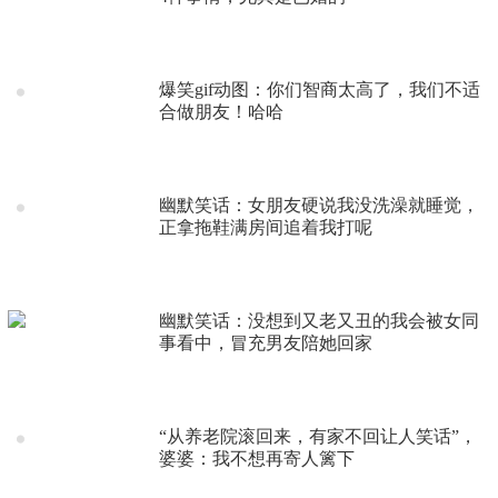
爆笑gif动图：你们智商太高了，我们不适
合做朋友！哈哈
幽默笑话：女朋友硬说我没洗澡就睡觉，
正拿拖鞋满房间追着我打呢
幽默笑话：没想到又老又丑的我会被女同
事看中，冒充男友陪她回家
“从养老院滚回来，有家不回让人笑话”，
婆婆：我不想再寄人篱下