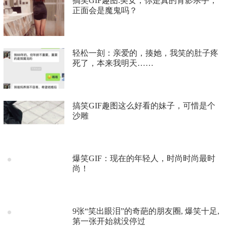
搞笑GIF趣图:美女，你是真的背影杀手，
正面会是魔鬼吗？
轻松一刻：亲爱的，揍她，我笑的肚子疼
死了，本来我明天……
搞笑GIF趣图这么好看的妹子，可惜是个
沙雕
爆笑GIF：现在的年轻人，时尚时尚最时
尚！
9张“笑出眼泪”的奇葩的朋友圈, 爆笑十足,
第一张开始就没停过