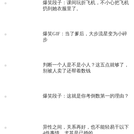
爆笑段子：课间玩折飞机，不小心把飞机
扔到她衣服里了。
爆笑GIF：当了爹后，大步流星变为小碎
步
判断一个人是不是小人？这五点就够了，
别被人卖了还帮着数钱
爆笑段子：这就是你考倒数第一的理由？
异性之间，关系再好，也不能轻易干以下
4件事情，尤其是已婚的