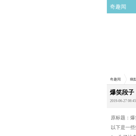
奇趣闻
奇趣闻
幽
爆笑段子
2019-06-27 08:45
原标题：爆
以下是一些