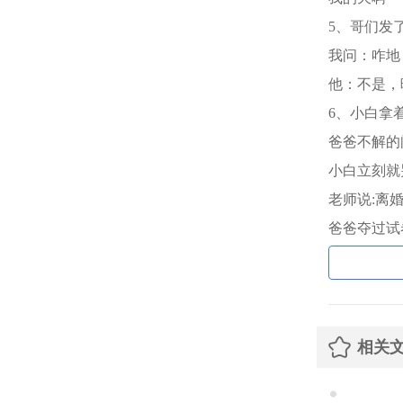
5、哥们发
我问：咋地
他：不是，
6、小白拿
爸爸不解的
小白立刻就
老师说:离
爸爸夺过试
相关