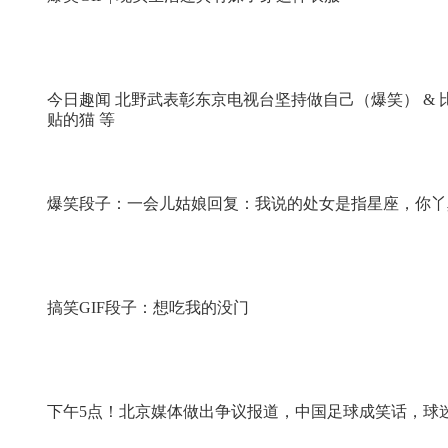
今日趣闻 北野武表彰东京电视台坚持做自己（爆笑） & 
贴的猫 等
爆笑段子：一会儿姑娘回复：我说的处女是指星座，你丫
搞笑GIF段子：想吃我的没门
下午5点！北京媒体做出争议报道，中国足球成笑话，球