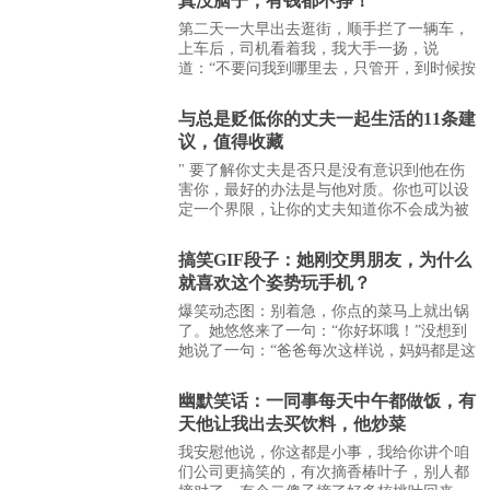
真没脑子，有钱都不挣！
第二天一大早出去逛街，顺手拦了一辆车，
上车后，司机看着我，我大手一扬，说
道：“不要问我到哪里去，只管开，到时候按
计价器的钱数来，保证一毛钱都不会少了你
的!”司机瞥了我一眼，鄙视道：“要么刷卡，
与总是贬低你的丈夫一起生活的11条建
要么投币，要么滚…
议，值得收藏
" 要了解你丈夫是否只是没有意识到他在伤
害你，最好的办法是与他对质。你也可以设
定一个界限，让你的丈夫知道你不会成为被
贬低或言语辱骂的受害者。 如果贬低你还不
够，而且你的丈夫已经对你虎视眈眈，甚至
搞笑GIF段子：她刚交男朋友，为什么
还有…
就喜欢这个姿势玩手机？
爆笑动态图：别着急，你点的菜马上就出锅
了。她悠悠来了一句：“你好坏哦！”没想到
她说了一句：“爸爸每次这样说，妈妈都是这
样回答的”。 王老二在自家花园脱得光了晒
日光浴，不料被邻居李小花看见报了警，结
幽默笑话：一同事每天中午都做饭，有
果…
天他让我出去买饮料，他炒菜
我安慰他说，你这都是小事，我给你讲个咱
们公司更搞笑的，有次摘香椿叶子，别人都