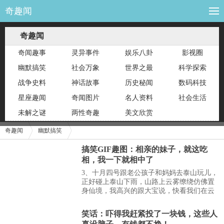
奇趣闻
奇趣闻
奇闻趣事
灵异事件
娱乐八卦
影视圈
幽默搞笑
社会万象
世界之最
科学探索
战争史料
神话故事
历史秘闻
数码科技
星座趣闻
奇闻图片
名人资料
社会生活
未解之谜
两性奇趣
美文欣赏
奇趣闻
幽默搞笑
搞笑GIF趣图：相亲的妹子，就这吃
相，我一下就相中了
3、十月四号跟老公孩子和妈妈去泰山玩儿，
正好碰上泰山下雨，山路上云雾缭绕仿佛置
身仙境，我高兴的跟大宝说，快看我们在云
彩里面啦，大宝高兴的伸出小舌头舔啊舔
的，然后问我，“妈妈，你以前不是说云彩是
笑话：吓得我赶紧投了一块钱，这些人
棉花糖…