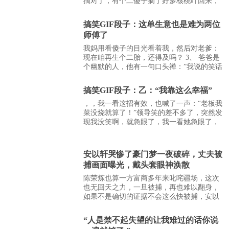
摘对了，有个二傻子摘了好多核桃叶回来，
哈哈哈……好笑不！便跟他说：“我想到一个
笑话，讲给你听，结果她直接无视我扭头走
搞笑GIF段子：这单生意也是难为两位
了…… 我这个桑…
师傅了
我妈用看傻子的目光看着我，然后对老爹：
现在咱再生个二胎，还得及吗？ 3、 爸爸是
个幽默的人，他有一句口头禅：”我说的笑话
能让你笑的头发都卷起来。”这时一四十多岁
的大叔就说了：“都让让，都让让，让我过
搞笑GIF段子：乙：“我靠这么幸福”
去…
，，我一看这招有效，也喊了一声：“老板我
菜没烧就算了！”领导笑的差不多了，突然发
现我没笑啊，就急眼了，我一看她急眼了，
突然觉得很搞笑就哈哈大笑起来…现在领导
去厨房拿菜刀了，我跑还是不跑？老者：“年
轻的时候，父…
安以轩哭惨了豪门梦一夜破碎，丈夫被
捕画面曝光，戴头套眼神涣散
陈荣炼也算一方富商多年来叱咤疆场，这次
也无回天之力，一旦被捕，再也难以翻身，
如果不是确切的证据不会这么快被捕，安以
轩也无能为力了吧，手机关机暂时无法接
通，但估计他这次无力回天了，也只能眼睁
“人是禁不起失望的让我难过的话你说
睁地干等着，自…