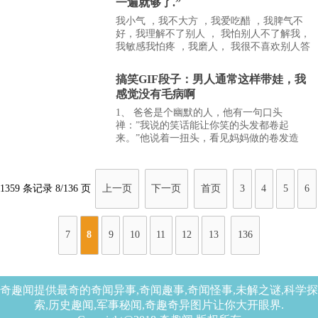
一遍就够了.”
我小气 ，我不大方 ，我爱吃醋 ，我脾气不
好，我理解不了别人 ， 我怕别人不了解我，
我敏感我怕疼 ，我磨人， 我很不喜欢别人答
应我的事没完成，也不喜欢别人误会， 我不
是很好看， 我心里有时候很毒 ，但…
搞笑GIF段子：男人通常这样带娃，我
感觉没有毛病啊
1、 爸爸是个幽默的人，他有一句口头
禅：”我说的笑话能让你笑的头发都卷起
来。”他说着一扭头，看见妈妈做的卷发造
型，儿子不由失望的说：”原来你已经听过
了。”老婆生气了，骂我：“你个死鬼，也不
来帮一把。…
1359 条记录 8/136 页
上一页
下一页
首页
3
4
5
6
7
8
9
10
11
12
13
136
奇趣闻提供最奇的奇闻异事,奇闻趣事,奇闻怪事,未解之谜,科学探
索,历史趣闻,军事秘闻,奇趣奇异图片让你大开眼界.