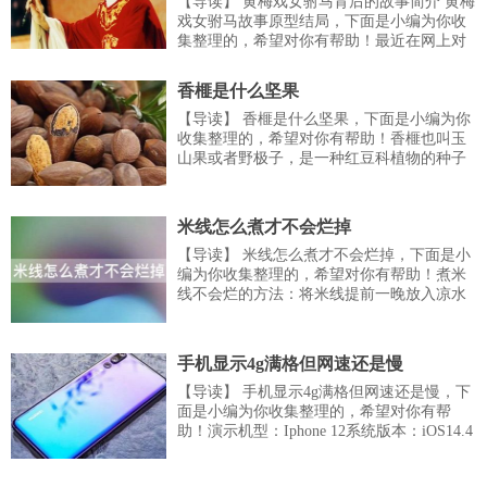
【导读】 黄梅戏女驸马背后的故事简介 黄梅
戏女驸马故事原型结局，下面是小编为你收
集整理的，希望对你有帮助！最近在网上对
于这个黄梅戏《女驸马》真的吵得不可开交
了，到底怎么唱我们管不了，好听就是了。
香榧是什么坚果
但是这个戏背后的故事我们必须要去了解了
解，就好比这个黄梅戏女驸马背后的故事，
【导读】 香榧是什么坚果，下面是小编为你
非常的吸引人，非常的让人惊叹，非常的...
收集整理的，希望对你有帮助！香榧也叫玉
山果或者野极子，是一种红豆科植物的种子
坚果。高达25m，胸径2m。树干挺直，大枝
开展，树冠广卵形。树皮灰褐色，浅纵裂；
雌雄异株，罕同株，花期4月；种子椭圆形或
米线怎么煮才不会烂掉
长卵圆形，外表面黄棕色至深棕色，...
【导读】 米线怎么煮才不会烂掉，下面是小
编为你收集整理的，希望对你有帮助！煮米
线不会烂的方法：将米线提前一晚放入凉水
中浸泡。使用时热水浸泡几分钟捞出，凉水
过滤后放入锅内，煮两分钟捞出即可；当天
使用者将干米线放入锅内加入凉水，开文火
手机显示4g满格但网速还是慢
煮至水开，关火，焖2至5分钟。捞出凉水冲
【导读】 手机显示4g满格但网速还是慢，下
洗，...
面是小编为你收集整理的，希望对你有帮
助！演示机型：Iphone 12系统版本：iOS14.4
手机显示4g满格但网速还是慢的原因有基站
问题、4G网络拥挤、4G网络拥挤、4G网络拥