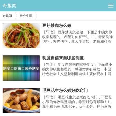
奇趣闻
奇趣闻
社会生活
豆芽炒肉怎么做
【导读】 豆芽炒肉怎么做，下面是小编为你
收集整理的，希望对你有帮助！1、青椒洗净
切丝，瘦肉切丝，放入少量盐、老抽和料酒
腌制10分钟。2、葱姜蒜和辣椒分别切片。
3、豆芽摘洗干净。4、锅内加油烧热，放入
葱姜蒜和辣椒炒香。5、放入肉丝，快速翻
制度自信来自哪些制度
炒。6、放入绿豆芽翻炒。7、炒至...
【导读】 制度自信来自哪些制度，下面是小
编为你收集整理的，希望对你有帮助！中国
特色社会主义坚持制度自信主要体现在中国
特色社会主义制度，党领导的人民大会制度
和政治协商制度，民族区域自治制度等。中
国特色社会主义制度是当代中国发展进步的
毛豆花生怎么煮好吃窍门
根本制度保障，是中国特色社会主义道路和
【导读】 毛豆花生怎么煮好吃窍门，下面是
中国特...
小编为你收集整理的，希望对你有帮助！1、
花生和毛豆清洗干净，沥干水分。把毛豆两
端剪掉，把花生捏开小口。2、处理好的花生
毛豆放入锅中，放入桂皮、八角、香叶、花