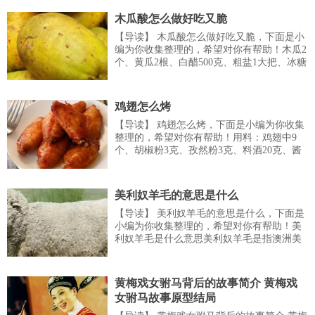
椒。3、往锅中倒入１０００毫升清水，没过
木瓜酸怎么做好吃又脆
花生毛豆。4、把生抽倒入锅中，用筷子搅
【导读】 木瓜酸怎么做好吃又脆，下面是小
拌...
编为你收集整理的，希望对你有帮助！木瓜2
个、黄瓜2根、白醋500克、粗盐1大把、冰糖
400克、水适量。1、木瓜去皮去籽洗净切成
厚片，黄瓜洗净切成小手指长短。2、把黄瓜
和木瓜混合，抓上一把粗盐，均匀撒在木瓜
鸡翅怎么烤
和黄瓜上。3、再用手把盐和木瓜...
【导读】 鸡翅怎么烤，下面是小编为你收集
整理的，希望对你有帮助！用料：鸡翅中9
个、胡椒粉3克、孜然粉3克、料酒20克、酱
油20克、蜜糖15克。1、将鸡翅用水浸泡10分
钟。2、捞出鸡翅加入胡椒粉、孜然粉、料
酒、酱油、蜜糖用手抓匀腌制一到两个小
美利奴羊毛的意思是什么
时。3、将腌制好的鸡翅放...
【导读】 美利奴羊毛的意思是什么，下面是
小编为你收集整理的，希望对你有帮助！美
利奴羊毛是什么意思美利奴羊毛是指澳洲美
利奴绵羊所产的羊毛。世界上细羊毛品种都
产自美利奴绵羊或以美利奴血统为主的绵
羊。最细可达80支以上，端部平齐，纤维中
黄梅戏女驸马背后的故事简介 黄梅戏
无毛髓，正皮质层和副皮质层或并列排列的
女驸马故事原型结局
双边结构...