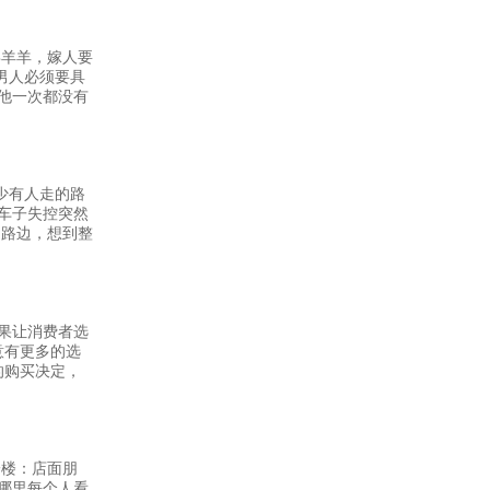
喜羊羊，嫁人要
男人必须要具
他一次都没有
条少有人走的路
车子失控突然
的路边，想到整
果让消费者选
意有更多的选
的购买决定，
一楼：店面朋
哪里每个人看