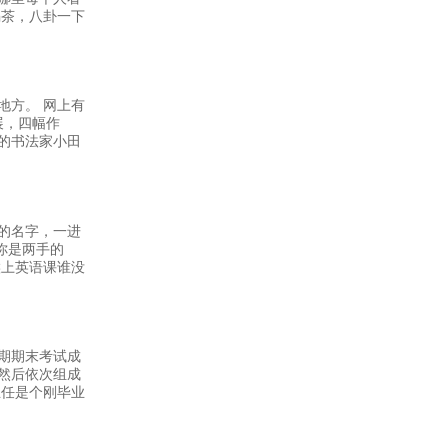
喝茶，八卦一下
地方。 网上有
展，四幅作
名的书法家小田
的名字，一进
生你是两手的
候上英语课谁没
期期末考试成
然后依次组成
主任是个刚毕业