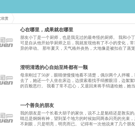
文欣赏
心在哪里，成果就在哪里
朋友小丁是一个厨师，也是我见过的最奇怪的厨师。 我和小
可是自从他开始学厨师之后，我就发现他有了不小的变化，常
异的举动。 那年夏天，天气格外炎热，大地像是被扣在了蒸
异常。我和小丁坐在屋子里闲聊，我一边跷
澄明清透的心自始至终都有一颗
母亲刚过了50岁，眼睛便慢慢地看不清楚，偶尔两个人拌嘴，
去了，她还一个人坐在床边，边摸索着找手绢擦眼泪，边絮絮
的百般恶行。 我看了常不忍心，又退回来将手绢递给她，她
续在床头上找，直到我颤着声，喊她，这才循
一个善良的朋友
我的朋友是一个长着大胡子的家伙，说不上是魁梧还是敦实的
睛总是炯炯有神，望到某个地方的时候如同两条闪亮的光束，
不刺眼，只是明亮，明亮而已。 记得有一次他说来了几个朋
着一起喝酒。我准时到了，他邀请的其他朋友