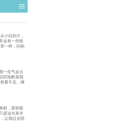
丁从小玩到大，
常会有一些怪
笼里一样，闷热
我一生气走出
叨叨地数落我
当然看不见，继
身材，那双眼
只是这光束并
友，让我过去陪