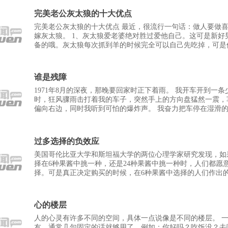
完美老公灰太狼的十大优点
完美老公灰太狼的十大优点 最近，很流行一句话：做人要做
嫁灰太狼。 1、灰太狼爱老婆绝对胜过爱他自己。这可是新好
备的哦。灰太狼每次抓到羊的时候完全可以自己先吃掉，可是
这样做，总是辛苦地把小羊们送到老婆大人面
谁是残障
1971年8月的深夜，那晚要回家时正下着雨。 我开车开到一
时，狂风骤雨击打着我的车子，突然手上的方向盘猛然一震，
偏向右边，同时我听到可怕的爆炸声。 我奋力把车停在湿滑
个情况便愕然不知所措，我不可能独立换下爆
过多选择的负效应
美国哥伦比亚大学和斯坦福大学的两位心理学家研究发现，如
择在6种果酱中挑一种，还是24种果酱中挑一种时，人们都愿
择。可是真正决定购买的时候，在6种果酱中选择的人们作出
是在24种果酱中选择所作购买决定的10倍。 如果
心的楼层
人的心灵有许多不同的空间，具体一点说像是不同的楼层。 
友，通常几句固定的话就够用了，例如：你好吗？吃饭没？去