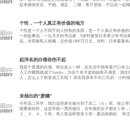
起来都很安定、平稳、满足。 二楼：客厅朋友，可以在一起
政治经济、新的商机、最近的媒体新闻大家一
个性，一个人真正有价值的地方
个性是一个人不同于别人特有的东西，是一个人真正有价值的
一则故事说：一位天才的书法家，9岁时参加日本青少年书法
品，全部被私人收藏，总价值1400万日元。当时，日本最著
村夫曾这么预言，在日本未来的书坛上，必将会
起洋名的白领你伤不起
我是个普通的白领。和众多人一样，在生活中我有着户口本上
入工作圈我就成了Sandra，为这个名字老妈始终不满意：我
人，怎么上了班变成三爪啦？ 其实我原本不叫三爪的，小时
起过两三英文名呢？早先老师叫我Linda（琳达
未抽出的“麦穗”
今年高二开学，我们这些差生被分到了高二（５）班。按上学
绩重新组班，这是学校一贯的做法，全年级的尖子都在１班，
２、３、４、５班。有人曾这样形容５班：废品收购站。 班
的大学生，他接手这个班时，校教务主任告诉