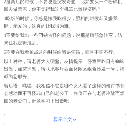
2逛商店的时候，不要总是突发奇想，比如要买一个粉碎机
回去做蒜泥，你不觉得我这个机器比较经济吗？
3吃饭的时候，你总是嫌我吃得少，照相的时候却又嫌我
胖，亲爱的，这真的让我很为难。
4不要给我出一些刁钻古怪的问题，说那是脑筋急转弯，结
果让我逻辑混乱。
5不要在我看枪战片的时候给我讲笑话，而且不笑不行。
以上种种，请老婆大人明鉴。友情提示：卧室里昨日有蜘蛛
出没，如需护驾，请联系客厅西面休闲区组合沙发一号，竭
诚为您服务。
编后语：嘿嘿，我相信不管是哪个女人看了这样的检讨书都
会感动而不再怪罪自己的老公了，各位正在与老婆冷战而烦
恼的老公们，赶紧学习下出击吧！
显示全文