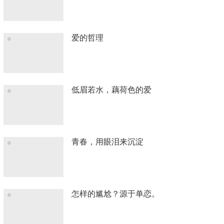
爱的哲理
低眉若水，藕荷色的爱
青春，用眼泪来沉淀
怎样的尴尬？源于单恋。