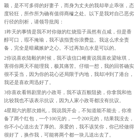
颖，是不可多得的好妻子，而身为丈夫的我却举止乖张，态
度轻狂，所作所为确有值得商榷之处。以下是我对自己恶劣
行径的剖析，请领导批阅：
1昨天的事情是我不对你做的红烧茄子虽然有点咸，但是香
醇可口，瑕不掩瑜，我不该指责你浪费盐。我这么求全责
备，完全是暗藏嫉妒之心。不过再加点水是可以的。
2你说喜欢陆毅的时候，我不该信口雌黄说我喜欢梁咏琪，
害得你两天不能理我，极其痛苦。仔细一想，我的回答确实
很不妥当，因为你的花心还局限于内地，我却冲到了港台，
我还是喜欢周迅好了。
3你喜欢看韩剧里的小政哥，我不该百般阻挠，你拿我和他
比较我也不该表示抗议，因为人家小政哥都没有抗议。
4星期六的那次婚礼，我说我开会，不知道能不能去，你准
备了两个红包，一个100元的，一个200元的，结果我没去，
你不小心送出去了厚的。亲爱的，我不该笑你，你已经做得
很好了，换作我，可能将两个都一块儿送出去了。