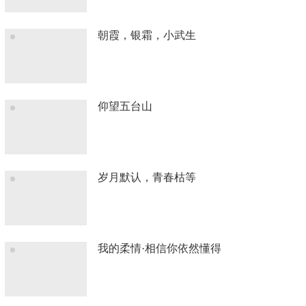
朝霞，银霜，小武生
仰望五台山
岁月默认，青春枯等
我的柔情·相信你依然懂得