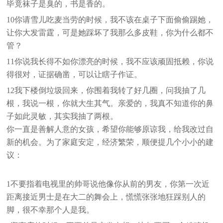
毕竟袜子是臭的，书是香的。
10你请雪儿吃麦当劳的时候，我不该在桌子下面偷偷踢她，
让你大发雷霆，可是她踩坏了我那么多皮鞋，你为什么都不
管？
11你说我长得不如你漂亮的时候，我不应该顽固抵赖，你说
得很对，证据确凿，可以让瞎子作证。
12我下楼倒垃圾回来，你围着我转了好几圈，问我抽了几
根，我说一根，你就大生其气。亲爱的，我真不知道你的鼻
子如此灵敏，其实我抽了两根。
你一直是善解人意的女孩，希望你能够原谅我，给我改过自
新的机会。为了家庭安定，经济繁荣，顺便提几个小小的建
议：
1不要指着电视里的帅哥说他像你从前的男友，你第一次近
距离接近男士是在大二的舞会上，慌慌张张地狂踩别人的
脚，很不幸那个人是我。