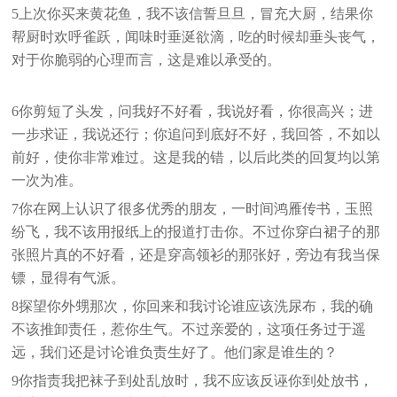
5上次你买来黄花鱼，我不该信誓旦旦，冒充大厨，结果你
帮厨时欢呼雀跃，闻味时垂涎欲滴，吃的时候却垂头丧气，
对于你脆弱的心理而言，这是难以承受的。
6你剪短了头发，问我好不好看，我说好看，你很高兴；进
一步求证，我说还行；你追问到底好不好，我回答，不如以
前好，使你非常难过。这是我的错，以后此类的回复均以第
一次为准。
7你在网上认识了很多优秀的朋友，一时间鸿雁传书，玉照
纷飞，我不该用报纸上的报道打击你。不过你穿白裙子的那
张照片真的不好看，还是穿高领衫的那张好，旁边有我当保
镖，显得有气派。
8探望你外甥那次，你回来和我讨论谁应该洗尿布，我的确
不该推卸责任，惹你生气。不过亲爱的，这项任务过于遥
远，我们还是讨论谁负责生好了。他们家是谁生的？
9你指责我把袜子到处乱放时，我不应该反诬你到处放书，