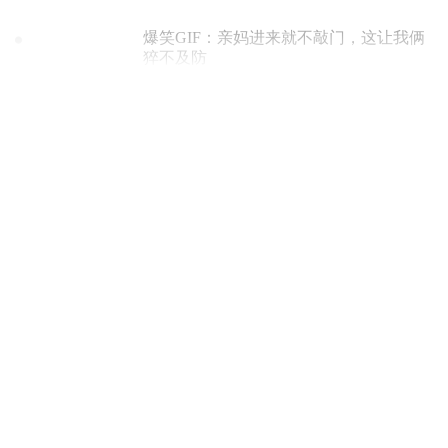
爆笑GIF：亲妈进来就不敲门，这让我俩
猝不及防
刚刚处对象该怎么聊？初次谈恋爱聊天技
巧分享
爆笑段子：树上有7只鸟儿，猎人打死1
只，算一算看，树上还有几只？
幽默笑话：大学毕业后闺蜜就嫁给了一个
厨师，然后就很少再出门了