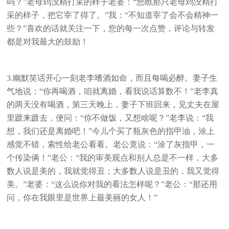
吗？”老母鸡没精打采的样子老婆：“您瞧那只老母鸡没精打
采的样子，把它宰了得了。”我：“不知道宰了会不会精神一
些？”喜欢的话就关注一下，您的每一次点赞，评论与转发
都是对我最大的鼓励！
3.幽默笑话开心一刻老李嗜酒如命，而且每喝必醉。妻子生
气地说：“你再喝酒，咱就离婚，看我说话算数不！”老李真
的两天没有喝酒，第三天晚上，妻子下班回来，见丈夫在屋
里踱来踱去，便问：“你不做饭，又想啥呢？”老李说：“我
想，我们还是离婚吧！”今儿个买了瓶灰色的指甲油，涂上
感觉不错，索性给老公看看。老公竟说：“涂了灰指甲，一
个传染俩！”老公：“我的审美观点和别人总是不一样，大多
数人说是美的，我就觉得丑；大多数人说是丑的，我又觉得
美。”老婆：“这么说你对我的看法怎样呢？”老公：“那还用
问，你在我眼里是世界上最美丽的女人！”