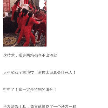
这技术，喝完两箱都查不出酒驾
人生如戏全靠演技，演技太逼真会吓死人！
打中了！这一定是特别的缘分！
沙发清洗工具，简直就像换了一个沙发一样