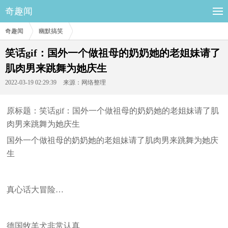
奇趣闻
奇趣闻
幽默搞笑
笑话gif：国外一个做祖母的奶奶她的老姐妹请了
肌肉男来跳舞为她庆生
2022-03-19 02:29:39
来源：网络整理
原标题：笑话gif：国外一个做祖母的奶奶她的老姐妹请了肌
肉男来跳舞为她庆生
国外一个做祖母的奶奶她的老姐妹请了肌肉男来跳舞为她庆
生
真心话大冒险…
德国牧羊犬非常认真