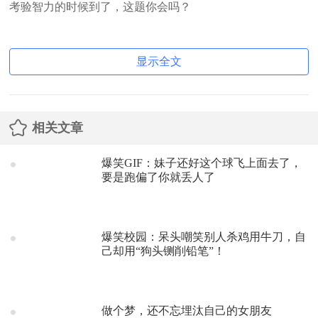
考验智力的时候到了，这题你会吗？
显示全文
相关文章
爆笑GIF：妹子还好这个球飞上面去了，
要是跑偏了你就丢人了
爆笑校园：呆头嘲笑别人杀鸡用牛刀，自
己却用“狗头铡削铅笔”！
做个梦，还不忘埋汰自己的女朋友