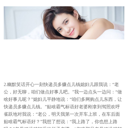
2.幽默笑话开心一刻快递员多赚点儿钱媳妇儿跟我说：“老
公，好无聊，咱们做点好事儿吧。”我一边点头一边问：“做
啥好事儿呢？”媳妇儿平静地说：“咱们多网购点儿东西，让
快递员多赚点儿钱。”贴啥霸气标语好老婆刚拿到驾照欢呼
雀跃地对我说：“老公，明天我第一次开车上班，在车后面
贴啥霸气标语好？”我想了想说：“我上路了，你也想上路