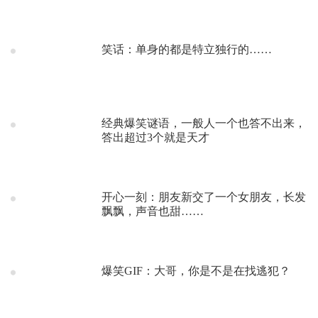
笑话：单身的都是特立独行的……
经典爆笑谜语，一般人一个也答不出来，
答出超过3个就是天才
开心一刻：朋友新交了一个女朋友，长发
飘飘，声音也甜……
爆笑GIF：大哥，你是不是在找逃犯？