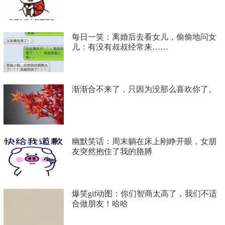
每日一笑：离婚后去看女儿，偷偷地问女
儿：有没有叔叔经常来……
渐渐合不来了，只因为没那么喜欢你了。
幽默笑话：周末躺在床上刚睁开眼，女朋
友突然抱住了我的胳膊
爆笑gif动图：你们智商太高了，我们不适
合做朋友！哈哈