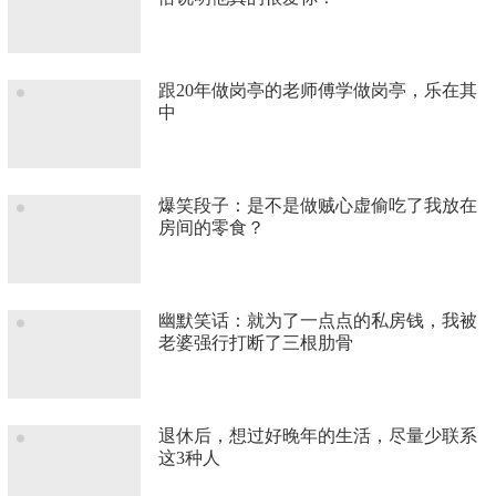
跟20年做岗亭的老师傅学做岗亭，乐在其
中
爆笑段子：是不是做贼心虚偷吃了我放在
房间的零食？
幽默笑话：就为了一点点的私房钱，我被
老婆强行打断了三根肋骨
退休后，想过好晚年的生活，尽量少联系
这3种人