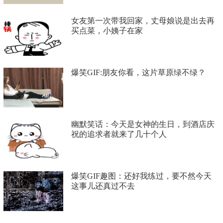
女友第一次带我回家，丈母娘说是出去再
买点菜，小姨子在家
爆笑GIF:朋友你看，这片草原绿不绿？
幽默笑话：今天是女神的生日，到酒店庆
祝的追求者就来了几十个人
爆笑GIF趣图：还好我练过，要不然今天
这事儿还真过不去