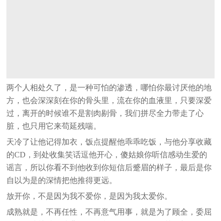
两个人相处久了，是一种可怕的渗透，哪怕你最讨厌他的地
方，也会深深刻在你的骨头里，流在你的血液里，只要深爱
过，离开的时候谁不是割肉剔骨，我们拼尽全力带走了心
脏，也只用它来苟延残喘。
天冷了让他记得加衣，饭点提醒他乖乖吃饭，与他分享收藏
的CD，到处收集笑话逗他开心，傻姑娘你听信感动生爱的
谣言，所以你看不到他收到你短信后蹙眉的样子，最后是你
自以为是的深情把他推得更远。
放开你，不是因为我不爱你，是因为我太爱你。
成熟就是，不再任性，不再意气用事，就是为了顾全，委屈