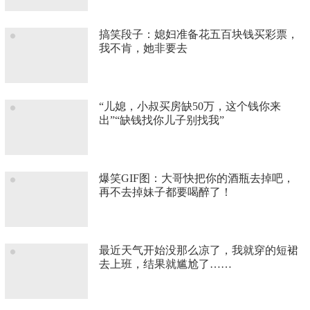
搞笑段子：媳妇准备花五百块钱买彩票，
我不肯，她非要去
“儿媳，小叔买房缺50万，这个钱你来
出”“缺钱找你儿子别找我”
爆笑GIF图：大哥快把你的酒瓶去掉吧，
再不去掉妹子都要喝醉了！
最近天气开始没那么凉了，我就穿的短裙
去上班，结果就尴尬了……