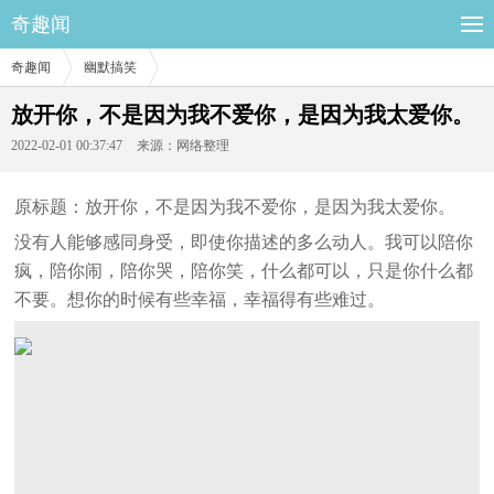
奇趣闻
奇趣闻
幽默搞笑
放开你，不是因为我不爱你，是因为我太爱你。
2022-02-01 00:37:47
来源：网络整理
原标题：放开你，不是因为我不爱你，是因为我太爱你。
没有人能够感同身受，即使你描述的多么动人。我可以陪你
疯，陪你闹，陪你哭，陪你笑，什么都可以，只是你什么都
不要。想你的时候有些幸福，幸福得有些难过。