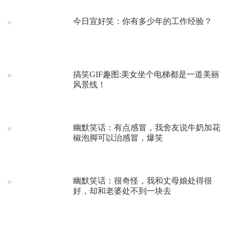
今日宜好笑：你有多少年的工作经验？
搞笑GIF趣图:美女坐个电梯都是一道美丽
风景线！
幽默笑话：有点感冒，我舍友说牛奶加花
椒泡脚可以治感冒，爆笑
幽默笑话：很奇怪，我和丈母娘处得很
好，却和老婆处不到一块去