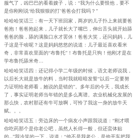
服气了，凶巴巴的看着嫂子，说：“我为什么要恨他，要不
是你刚刚说‘给我狠狠的打’爸爸会打我吗？”
哈哈哈笑话三：有一天下班回家，两岁的儿子扑上来就要爸
爸抱！爸爸抱起来，儿子就长大了嘴巴，伸出舌头就开始舔
爸爸的脸，舔的满脸口水才罢休！爸爸大笑，还问妈妈，儿
子这是干啥呢？这是妈妈悠悠的说道：儿子最近喜欢看米
奇，非常喜欢里面的“布鲁托”！布鲁托是只狗！他刚才是在
学布鲁托舔米奇…
哈哈哈笑话四：还记得小学二年级的时候，语文老师说我，
以后长大就是放牛的料，当时我就暗暗发誓“以后一定要努
力证明给老师看，她说的是错的”。多年后的今天，我成长
了，事实证明老师当年错的是多么离谱。农业机械化发展的
那么快，农村那还有牛可放啊，可怜了我这一身的放牛天
赋。。。
哈哈哈笑话五：旁边床的一个病友小声跟我说道：“刚才喂
你吃药那个是你老公吧，虽然人长得一般，但还蛮体贴
的...”我冷笑的一下，说道：“他不是我老公，是他开车把我