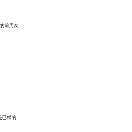
的前男友
是已婚的