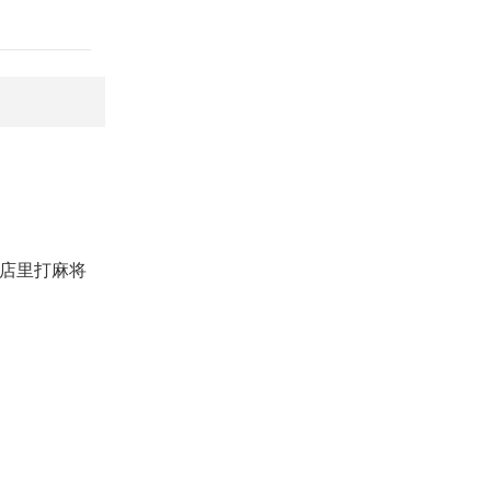
店里打麻将