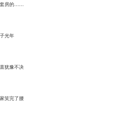
套房的……
甲子光年
直犹豫不决
家笑完了腰