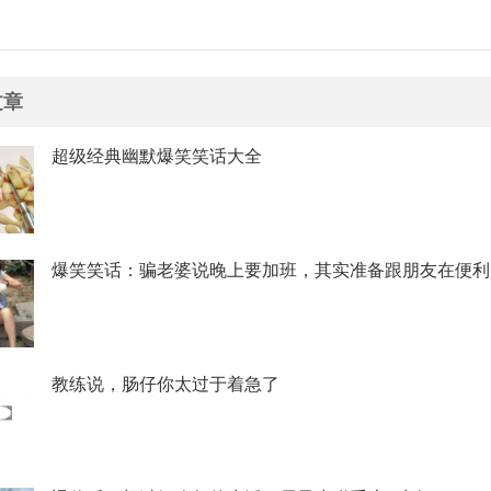
文章
超级经典幽默爆笑笑话大全
爆笑笑话：骗老婆说晚上要加班，其实准备跟朋友在便利
教练说，肠仔你太过于着急了