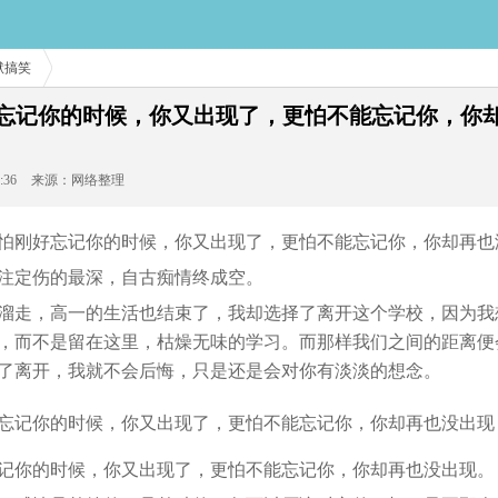
默搞笑
忘记你的时候，你又出现了，更怕不能忘记你，你
:36
来源：网络整理
怕刚好忘记你的时候，你又出现了，更怕不能忘记你，你却再也
注定伤的最深，自古痴情终成空。
溜走，高一的生活也结束了，我却选择了离开这个学校，因为我
，而不是留在这里，枯燥无味的学习。而那样我们之间的距离便
了离开，我就不会后悔，只是还是会对你有淡淡的想念。
记你的时候，你又出现了，更怕不能忘记你，你却再也没出现。