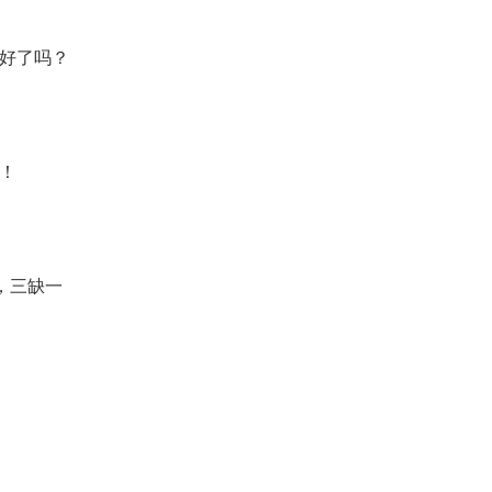
好了吗？
！
，三缺一