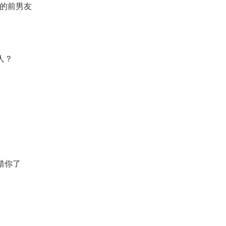
的前男友
人？
错你了