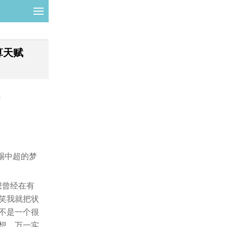
算天赋
赋
踢中超的梦
想曾经在有
笑我就把状
不是一个很
想，万一实