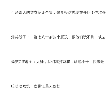
可爱雷人的穿衣萌宠合集：爆笑模仿秀现在开始！你准备
爆笑段子：一群七八十岁的小屁孩，跟他们玩不到一块去
爆笑GIF趣图：大师，我们就打麻将，啥也不干，快来吧
哈哈哈哈第一次见汪星人落枕