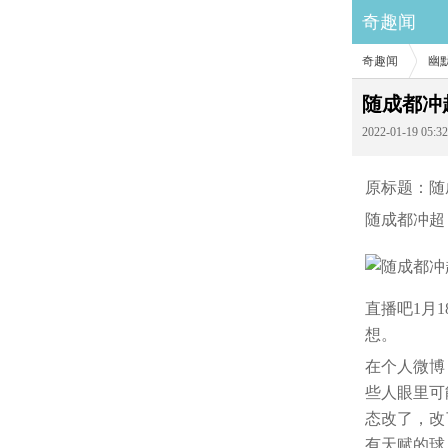
奇趣闻
奇趣闻
幽
随成都冲
2022-01-19 05:32
原标题：随
随成都冲超
直播吧1月
想。
在个人微博
些人眼里可
态改了，改
有天赋的球