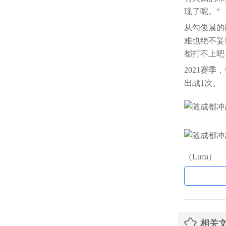
现了呢。”
从勾俊晨的
难也绝不妥
都打不上吧
2021赛
出战1次。
（Luca）
相关