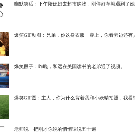
幽默笑话：下午陪媳妇去超市购物，刚停好车就遇到了她
爆笑GIF动图：兄弟，你这身衣服一穿上，你看旁边还有
爆笑段子：昨晚，和远在美国读书的老弟通了视频。
爆笑GIF图：主人，你为什么背着我和小妖精拍照，我看
老师说，把刚才你说的悄悄话说五十遍