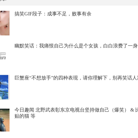
搞笑GIF段子：成事不足，败事有余
幽默笑话：我痛恨自己为什么是个女孩，白白浪费了一身
巨蟹座“不想放手”的四种表现，请你理解下，别再笑话人
今日趣闻 北野武表彰东京电视台坚持做自己（爆笑） & 
贴的猫 等