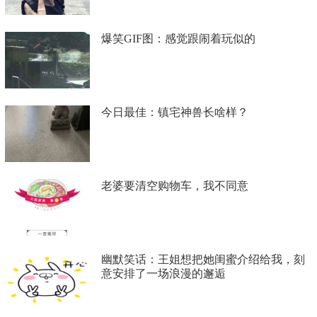
爆笑GIF图：感觉跟闹着玩似的
今日最佳：镇宅神兽长啥样？
老婆要清空购物车，我不同意
幽默笑话：王姐想把她闺蜜介绍给我，刻
意安排了一场浪漫的邂逅