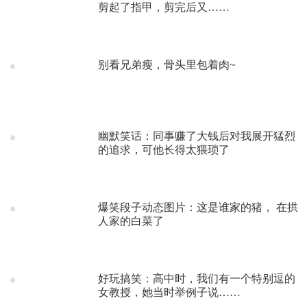
剪起了指甲，剪完后又……
别看兄弟瘦，骨头里包着肉~
幽默笑话：同事赚了大钱后对我展开猛烈
的追求，可他长得太猥琐了
爆笑段子动态图片：这是谁家的猪， 在拱
人家的白菜了
好玩搞笑：高中时，我们有一个特别逗的
女教授，她当时举例子说……