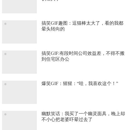
搞笑GIF趣图：逗猫棒太大了，看的我都
晕头转向的
搞笑GIF:有段时间公司效益差，不得不搬
到住宅区办公
爆笑GIF：猩猩：“哇，我喜欢这个！”
幽默笑话：我买了一个幽灵面具，晚上却
不小心把老婆吓晕过去了