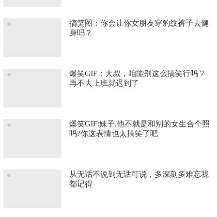
搞笑图：你会让你女朋友穿豹纹裤子去健
身吗？
爆笑GIF：大叔，咱能别这么搞笑行吗？
再不去上班就迟到了
爆笑GIF:妹子,他不就是和别的女生合个照
吗?你这表情也太搞笑了吧
从无话不说到无话可说，多深刻多难忘我
都记得