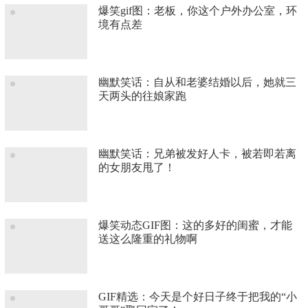
爆笑gif图：老板，你这个户外办公室，环
境有点差
幽默笑话：自从和老婆结婚以后，她就三
天两头的往娘家跑
幽默笑话：兄弟被发好人卡，被若即若离
的女朋友甩了！
爆笑动态GIF图：这的多好的闺蜜，才能
送这么隆重的礼物啊
GIF精选：今天是个好日子终于把我的“小