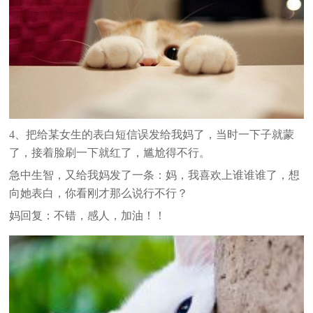
4、把给某女生的表白短信误发给我妈了，当时一下子就蒙
了，接着脸刷一下就红了，尴尬得不行。
急中生智，又给我妈发了一条：妈，我喜欢上谁谁谁了，想
向她表白，你看刚才那么说行不行？
妈回复：不错，感人，加油！！